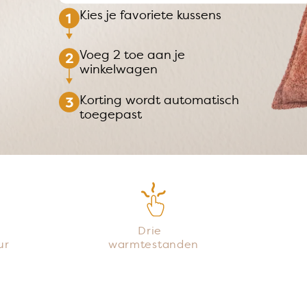
Kies je favoriete kussens
Voeg 2 toe aan je
winkelwagen
Korting wordt automatisch
toegepast
r
Drie
ur
warmtestanden