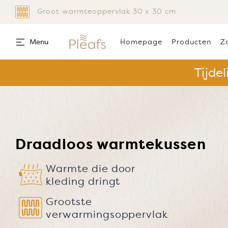
Groot warmteoppervlak 30 x 30 cm
SKIP TO CONTENT
Menu
Homepage
Producten
Za
Tijdel
Draadloos warmtekussen
Warmtekussens
Warmtezitkussens
Warmte die door
RETAIL
kleding dringt
Exclusieve Pleafs Retailmogel
Grootste
verwarmingsoppervlak