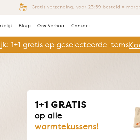
Gratis verzending, voor 23:59 besteld = morge
kelijk
Blogs
Ons Verhaal
Contact
ijk: 1+1 gratis op geselecteerde items
Ko
Warmtedekens
Hoezen & Accessories
1+1 GRATIS
RE
ijkheden
Het perfecte re
op alle
warmtekussens!